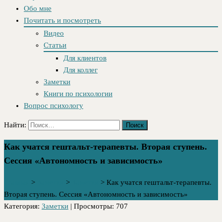
Обо мне
Почитать и посмотреть
Видео
Статьи
Для клиентов
Для коллег
Заметки
Книги по психологии
Вопрос психологу
Найти:
Как учатся гештальт-терапевты. Вторая ступень.
Сессия «Автономность и зависимость»
Главная
>
Заметки
>
Заметки
>
Как учатся гештальт-терапевты.
Вторая ступень. Сессия «Автономность и зависимость»
Категория:
Заметки
| Просмотры: 707