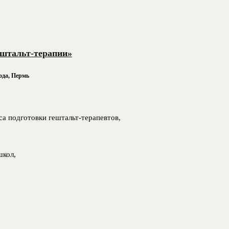
ештальт-терапии»
ода, Пермь
са подготовки гештальт-терапевтов,
школ,