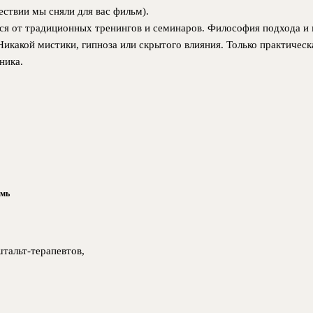
ствии мы сняли для вас фильм).
я от традиционных тренингов и семинаров. Философия подхода и м
Никакой мистики, гипноза или скрытого влияния. Только практическ
ника.
рмь
штальт-терапевтов,