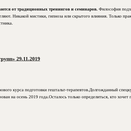
аются от традиционных тренингов и семинаров.
Философия подхо
атляют. Никакой мистики, гипноза или скрытого влияния. Только пр
стника.
рупп» 29.11.2019
зового курса подготовки гештальт-терапевтов.Долгожданный спецк
ван на осень 2019 года.Осталось только определиться, кто хочет п