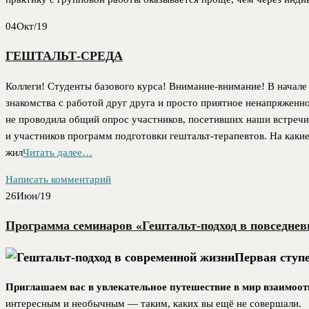
04
Окт/19
ГЕШТАЛЬТ-СРЕДА
Коллеги! Студенты базового курса! Внимание-внимание! В начале
знакомства с работой друг друга и просто приятное ненапряженно
не проводила общий опрос участников, посетивших наши встречи, к
и участников программ подготовки гештальт-терапевтов. На каки
жил
Читать далее…
Написать комментарий
26
Июн/19
Программа семинаров «Гештальт-подход в повседнев
Первая ступе
Приглашаем вас в увлекательное путешествие в мир взаимоо
интересным и необычным — таким, каких вы ещё не совершали.