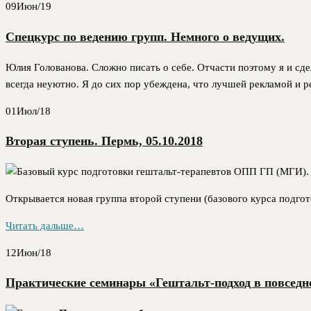
09
Июн/19
Спецкурс по ведению групп. Немного о ведущих.
Юлия Голованова. Сложно писать о себе. Отчасти поэтому я и сдел
всегда неуютно. Я до сих пор убеждена, что лучшей рекламой и р
01
Июл/18
Вторая ступень. Пермь, 05.10.2018
Открывается новая группа второй ступени (базового курса подго
Читать дальше…
12
Июн/18
Практические семинары «Гештальт-подход в повседне