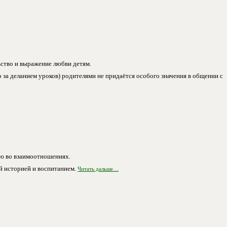
ьство и выражение любви детям.
ко за деланием уроков) родителями не придаётся особого значения в общении с
нию во взаимоотношениях.
ой историей и воспитанием.
Читать дальше…