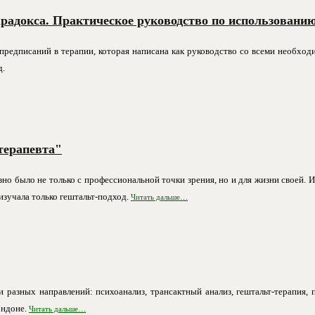
радокса. Практическое руководство по использованию
редписаний в терапии, которая написана как руководство со всеми необход
д.
терапевта"
езно было не только с профессиональной точки зрения, но и для жизни своей.
изучала только гештальт-подход.
Читать дальше…
разных направлений: психоанализ, трансактный анализ, гештальт-терапия, п
ондоне.
Читать дальше…