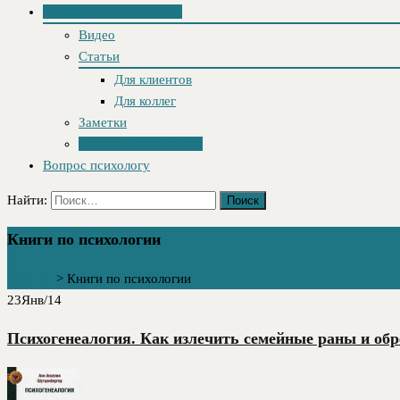
Почитать и посмотреть
Видео
Статьи
Для клиентов
Для коллег
Заметки
Книги по психологии
Вопрос психологу
Найти:
Книги по психологии
Главная
>
Книги по психологии
23
Янв/14
Психогенеалогия. Как излечить семейные раны и обр