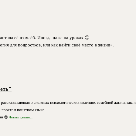
 читала её взахлёб. Иногда даже на уроках 🙂
гия для подростков, или как найти своё место в жизни».
леть"
ах рассказывающая о сложных психологических явлениях семейной жизни, закон
а простом понятном языке.
ии 🙂
Читать дальше…