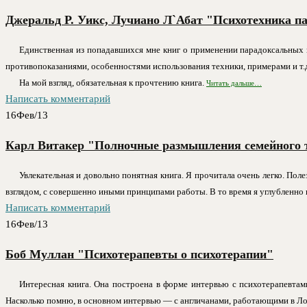
Джеральд Р. Уикс, Лучиано Л`Абат "Психотехника па
Единственная из попадавшихся мне книг о применении парадоксальных п
противопоказаниями, особенностями использования техники, примерами и т.
На мой взгляд, обязательная к прочтению книга.
Читать дальше…
Написать комментарий
16
Фев/13
Карл Витакер "Полночные размышления семейного 
Увлекательная и довольно понятная книга. Я прочитала очень легко. Пол
взглядом, с совершенно иными принципами работы. В то время я углубленно 
Написать комментарий
16
Фев/13
Боб Муллан "Психотерапевты о психотерапии"
Интересная книга. Она построена в форме интервью с психотерапевтами 
Насколько помню, в основном интервью — с англичанами, работающими в Л